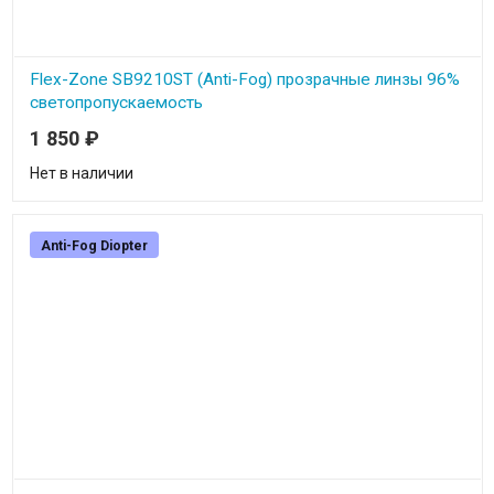
Flex-Zone SB9210ST (Anti-Fog) прозрачные линзы 96%
светопропускаемость
1 850
₽
Профессиональные баллистические стрелковые очки Pyramex -
Flex-Zone SB9210ST - противоосколочные очки прозрачные
линзы 96% светопропускаемость
Нет в наличии
Anti-Fog Diopter