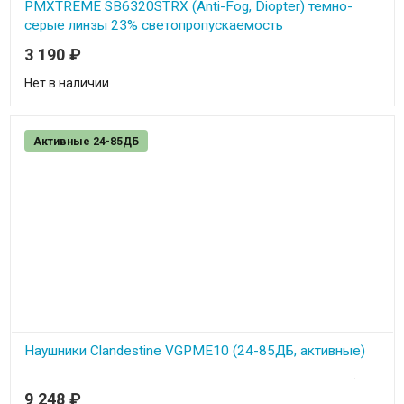
PMXTREME SB6320STRX (Anti-Fog, Diopter) темно-
серые линзы 23% светопропускаемость
3 190
₽
Профессиональные стрелковые очки Pyramex - PMXTREME
SB6310STRX - противоосколочные защитные очки с
диоптрической вставкой темно-серые линзы 23%
Нет в наличии
светопропускаемость
Активные 24-85ДБ
Наушники Clandestine VGPME10 (24-85ДБ, активные)
Профессиональные наушники Pyramex Clandestine VGPME10 (24-
85ДБ) - полноразмерные профессиональные защитные наушники
9 248
₽