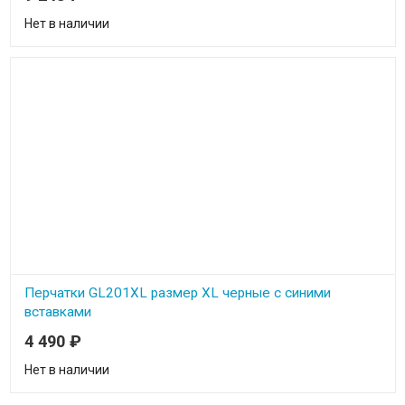
закрытого типа с активным шумоподавлением
Нет в наличии
Перчатки GL201XL размер XL черные с синими
вставками
4 490
₽
Перчатки GL201XL размер XL черные с синими вставками
Нет в наличии