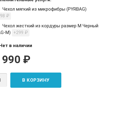
Чехол мягкий из микрофибры (PYRBAG)
198
₽
Чехол жесткий из кордуры размер M Черный
AG-М)
+299
₽
Нет в наличии
 990
₽