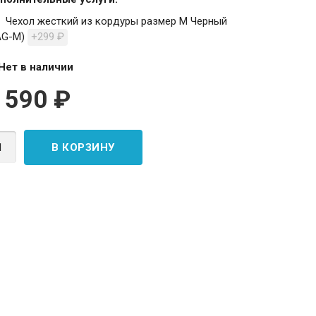
Чехол жесткий из кордуры размер M Черный
AG-М)
+299
₽
Нет в наличии
 590
₽