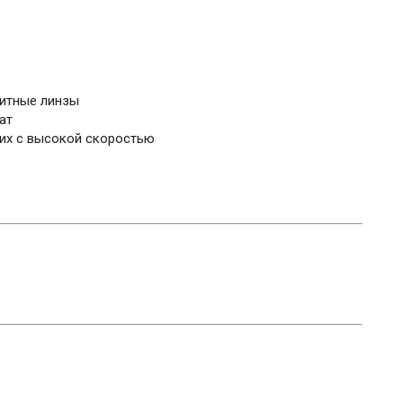
итные линзы
ат
щих с высокой скоростью