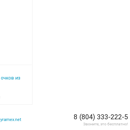
 очков из
S9A (длина
и
релковых
 с
ым карабином
8 (804) 333-222-5
yramex.net
Звоните, это бесплатно!