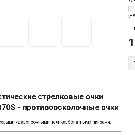
(B
1
тические стрелковые очки
870S - противоосколочные очки
-серыми ударопрочными поликарбонатными линзами.