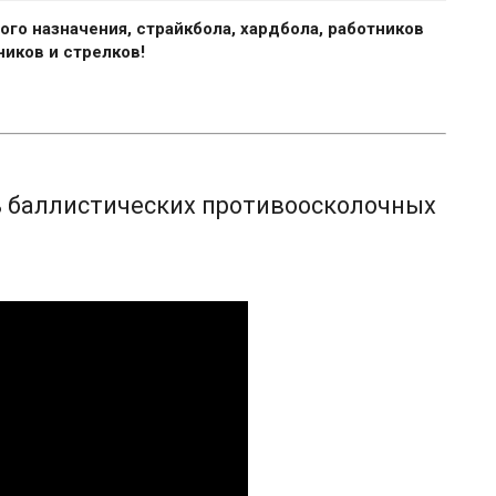
го назначения, страйкбола, хардбола, работников
ников и стрелков!
ь баллистических противоосколочных