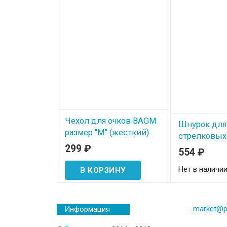
Чехол для очков BAGM
Шнурок для
размер "M" (жесткий)
стрелковых
ткани CORD 
299
₽
554
₽
В наличии
76 см)
Нет в наличи
Чехол для очков BAGM
размер "M" (жесткий) с
Шнурок для ст
карабином и молнией.
очков CORDS9A
регулировочн
market@p
Информация