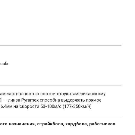
cal»
амекс» полностью соответствуют американскому
1
— линза Pyramex способна выдержать прямое
6,4мм на скорости 50-100м/с (177-350км/ч)
го назначения, страйкбола, хардбола, работников