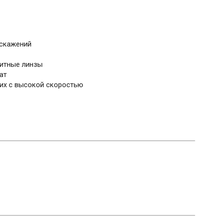
искажений
итные линзы
ат
щих с высокой скоростью