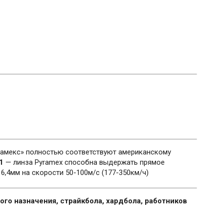
амекс» полностью соответствуют американскому
1
— линза Pyramex способна выдержать прямое
6,4мм на скорости 50-100м/с (177-350км/ч)
го назначения, страйкбола, хардбола, работников