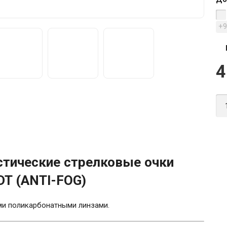
+
4
тические стрелковые очки
DT (ANTI-FOG)
ми поликарбонатными линзами.