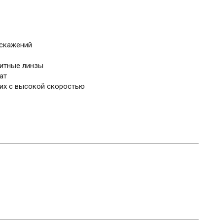
искажений
итные линзы
ат
щих с высокой скоростью