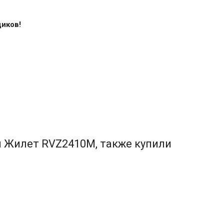
щиков!
и Жилет RVZ2410M, также купили