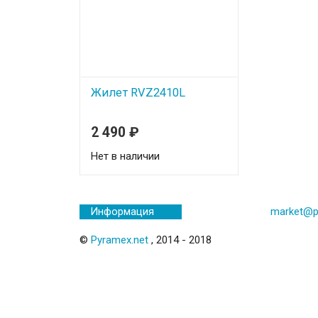
Жилет RVZ2410L
Жилет светоотражающий
2 490
₽
RVZ2410L размер L желтый
Нет в наличии
market@p
Информация
©
Pyramex.net
, 2014 - 2018