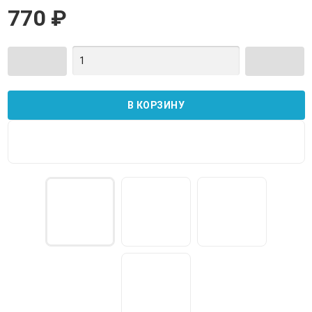
770
₽