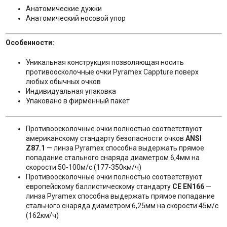
Анатомические дужки
Анатомический носовой упор
Особенности:
Уникальная конструкция позволяющая носить
противоосколочные очки Pyramex Cappture поверх
любых обычных очков
Индивидуальная упаковка
Упаковано в фирменный пакет
Противоосколочные очки полностью соответствуют
американскому стандарту безопасности очков
ANSI
Z87.1
— линза Pyramex способна выдержать прямое
попадание стального снаряда диаметром 6,4мм на
скорости 50-100м/с (177-350км/ч)
Противоосколочные очки полностью соответствуют
европейскому баллистическому стандарту
CE EN166
—
линза Pyramex способна выдержать прямое попадание
стального снаряда диаметром 6,25мм на скорости 45м/с
(162км/ч)