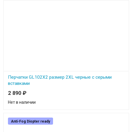
Перчатки GL102X2 размер 2XL черные с серыми
вставками
2 890
₽
Перчатки GL102X2 размер 2XL черные с серыми вставками
Нет в наличии
Anti-Fog Diopter ready