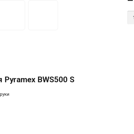
я Pyramex BWS500 S
руки