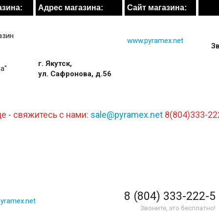
азина:
Адрес магазина:
Сайт магазина:
азин
www.pyramex.net
Зв
г. Якутск,
а"
ул. Сафронова, д.56
е - свяжитесь с нами:
sale@pyramex.net
8(804)333-22
8 (804) 333-222-5
yramex.net
Звоните, это бесплатно!