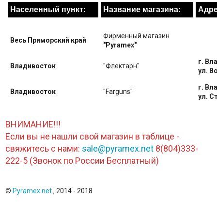
Населенный пункт:
Название магазина:
Адре
Фирменный магазин
Весь Приморский край
"Pyramex"
г. Вл
Владивосток
"Флектарн"
ул. В
г. Вл
Владивосток
"Farguns"
ул. С
ВНИМАНИЕ!!!
Если вы не нашли свой магазин в таблице -
свяжитесь с нами:
sale@pyramex.net
8(804)333-
222-5 (Звонок по России Бесплатный)
©
Pyramex.net
, 2014 - 2018