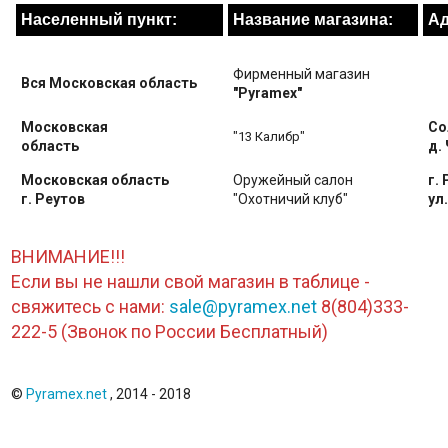
Населенный пункт:
Название магазина:
Ад
Фирменный магазин
Вся Московская область
"Pyramex"
Московская
Со
"13 Калибр"
область
д.
Московская область
Оружейный салон
г. 
г. Реутов
"Охотничий клуб"
ул
ВНИМАНИЕ!!!
Если вы не нашли свой магазин в таблице -
свяжитесь с нами:
sale@pyramex.net
8(804)333-
222-5 (Звонок по России Бесплатный)
©
Pyramex.net
, 2014 - 2018