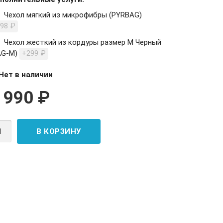
Чехол мягкий из микрофибры (PYRBAG)
198
₽
Чехол жесткий из кордуры размер M Черный
AG-М)
+299
₽
Нет в наличии
 990
₽